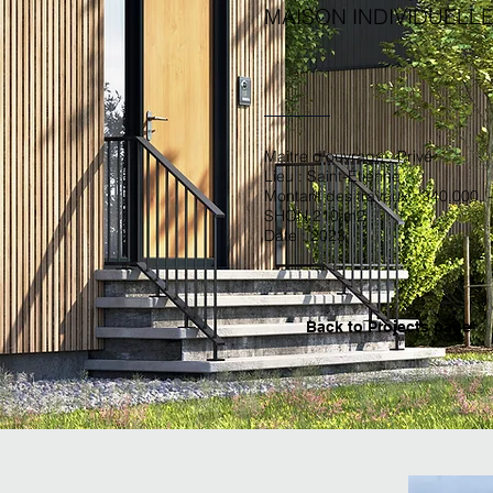
MAISON INDIVIDUELL
Maitre d'ouvrage : Privé
Lieu : Saint-Étienne
Montant des travaux : 340.000,
SHON 210 m2
Date : 2023
Back to P
rojects page