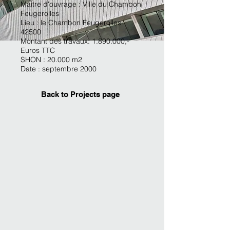
Maitre d'ouvrage : Ville du Chambon
Feugerolles
Lieu : le Chambon Feugerolles
42500
Montant des travaux:
1.890.000
,-
Euros TTC
SHON : 20.000 m2
Date : septembre 2000
Back to Projects page