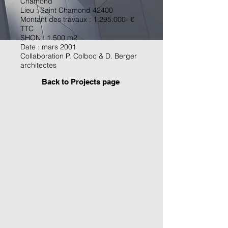
Chamond
Lieu : Saint Chamond 42400
Montant des travaux :
1.295.000
- €
TTC
SHON : 1.500 m2
Date : mars 2001
Collaboration P. Colboc & D. Berger
architectes
Back to P
rojects page